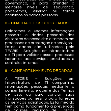
governança, e para atender a
melhores níveis de segurança,
poderemos, eliminar ou tornar
anônimos os dados pessoais.
8 – FINALIDADE E USO DOS DADOS
Coletamos e usamos informações
pessoais e dados pessoais dos
visitantes de nosso site e também em
processos de prestação de serviços.
Estes dados são utilizados pela
TECBIS – Soluções em Infraestrutura
de TI para validar nossos processos
inerentes aos serviços prestados e
controles internos.
9 – COMPARTILHAMENTO DE DADOS
A TECBIS – Soluções em
Infraestrutura de TI compartilha
informações pessoais mediante o
consentimento, e aceite dos
Termos
de Uso
, ou para concluir suas
transações ou mesmo para fornecer
os serviços solicitados. Esta medida
tem como fundamento a prevenção
de fraudes, redução de riscos