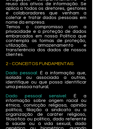
reuso dos ativos de informação. Se
aplica a todos os diretores, gestores
e colaboradores que venham a
coletar e tratar dados pessoais em
nome da empresa.
Temos o compromisso com a
privacidade e a proteção de dados
embarcados em nossa Política que
contempla as formas de proteção,
utilização, armazenamento e
transferência dos dados de nossos
clientes.
2 - CONCEITOS FUNDAMENTAIS
Dado pessoal:
É a informação que,
isolada ou associada a outras,
identifique ou que possa identificar
uma pessoa natural;
Dado pessoal sensível:
É a
informação sobre origem racial ou
étnica, convicção religiosa, opinião
política, filiação a sindicato ou a
organização de caráter religioso,
filosófico ou político, dado referente
à saúde ou à vida sexual, dado
genético ou biométrico, quando