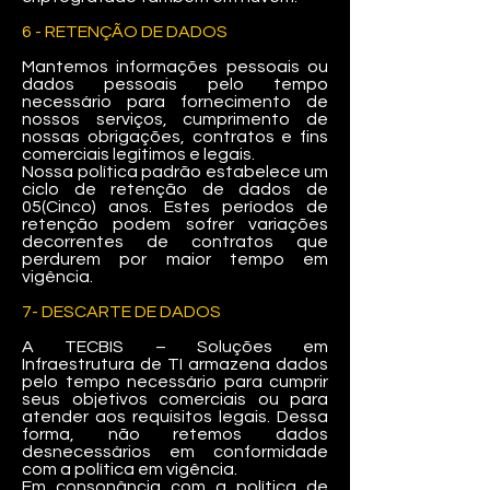
6 - RETENÇÃO DE DADOS
Mantemos informações pessoais ou
dados pessoais pelo tempo
necessário para fornecimento de
nossos serviços, cumprimento de
nossas obrigações, contratos e fins
comerciais legítimos e legais.
Nossa política padrão estabelece um
ciclo de retenção de dados de
05(Cinco) anos. Estes períodos de
retenção podem sofrer variações
decorrentes de contratos que
perdurem por maior tempo em
vigência.
7- DESCARTE DE DADOS
A TECBIS – Soluções em
Infraestrutura de TI armazena dados
pelo tempo necessário para cumprir
seus objetivos comerciais ou para
atender aos requisitos legais. Dessa
forma, não retemos dados
desnecessários em conformidade
com a política em vigência.
Em consonância com a política de