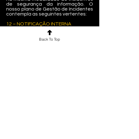
de segurança da informação. O
nosso plano de Gestão de Incidentes
contempla as seguintes vertentes:
12 – NOTIFICAÇÃO INTERNA
Para os casos de vazamento ou
identificação de incidente, a TECBIS
Back To Top
– Soluções em Infraestrutura de TI
registrará este incidente auxiliada
pelo DPO (Data Protection Officer)
nomeado, incluindo os responsáveis ​​
pela identificação do incidente,
detalhes adicionais sobre o assunto
e classificação de criticidade.
13 – NOTIFICAÇÃO EXTERNA
Para os casos de notificação externa
a TECBIS – Soluções em
Infraestrutura de TI tem até 72 horas,
para notificar as autoridades bem
como os usuários relacionados.
Esta notificação contemplará:
A identidade e o contato do DPO;
Descrição das possíveis