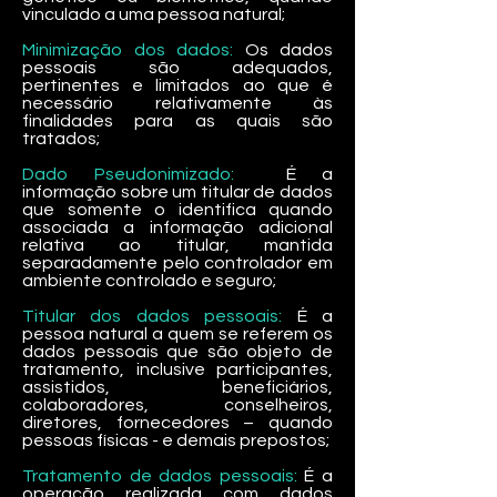
vinculado a uma pessoa natural;
Minimização dos dados:
Os dados
pessoais são adequados,
pertinentes e limitados ao que é
necessário relativamente às
finalidades para as quais são
tratados;
Dado Pseudonimizado:
É a
informação sobre um titular de dados
que somente o identifica quando
associada a informação adicional
relativa ao titular, mantida
separadamente pelo controlador em
ambiente controlado e seguro;
Titular dos dados pessoais:
É a
pessoa natural a quem se referem os
dados pessoais que são objeto de
tratamento, inclusive participantes,
assistidos, beneficiários,
colaboradores, conselheiros,
diretores, fornecedores – quando
pessoas físicas - e demais prepostos;
Tratamento de dados pessoais:
É a
operação realizada com dados