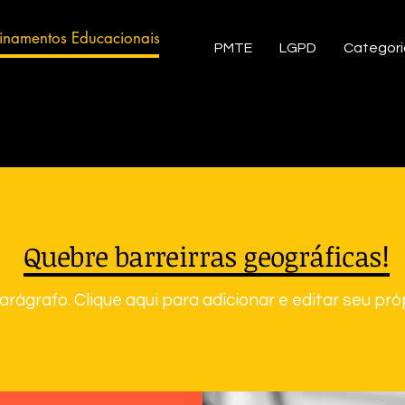
einamentos Educacionais
PMTE
LGPD
Categori
Quebre barreirras geográficas!
rágrafo. Clique aqui para adicionar e editar seu própr