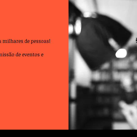
 milhares de pessoas!
issão de eventos e